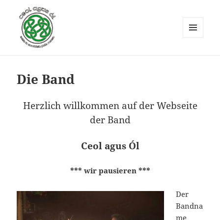
MENÜ
UND
Ceol agus Ól
WIDGETS
Die Band
Herzlich willkommen auf der
Webseite
der Band
Ceol agus Ól
*** wir pausieren ***
Der
Bandna
me