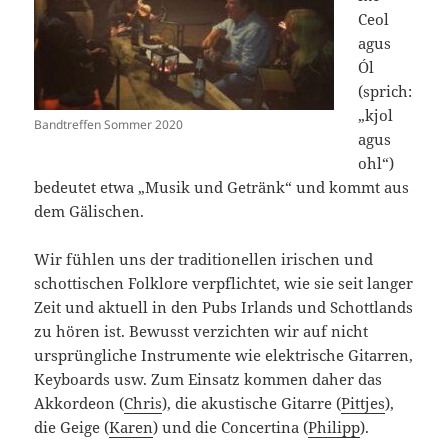
Ceol
agus
Ól
(sprich:
„kjol
Bandtreffen Sommer 2020
agus
ohl“)
bedeutet etwa „Musik und Getränk“ und kommt aus
dem Gälischen.
Wir fühlen uns der traditionellen irischen und
schottischen Folklore verpflichtet, wie sie seit langer
Zeit und aktuell in den Pubs Irlands und Schottlands
zu hören ist. Bewusst verzichten wir auf nicht
ursprüngliche Instrumente wie elektrische Gitarren,
Keyboards usw. Zum Einsatz kommen daher das
Akkordeon (
Chris
), die akustische Gitarre (
Pittjes
),
die Geige (
Karen
) und die Concertina (
Philipp
).